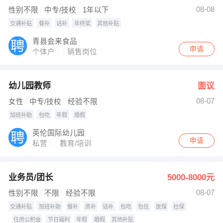
发布 [职业经理人 ] 招聘信息
08-08
性别不限
中专/技校
1年以下
发布 [吹瓶车间操作工 ] 招聘信息
【张涛】 强势入驻
交通补贴
餐补
话补
年终奖
其他补贴
青县会来食品
申请
个体户
销售岗位
幼儿园教师
面议
08-07
女性
中专/技校
经验不限
加班补助
包吃
年假
婚假
英伦国际幼儿园
申请
私营
教育/培训
业务员/团长
5000-8000元
08-07
性别不限
不限
经验不限
交通补贴
加班补助
餐补
房补
话补
包吃
包住
医保
社保
住房公积金
节日福利
年假
婚假
其他补贴