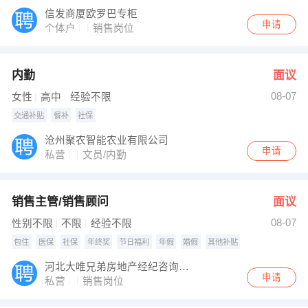
信发商厦欧罗巴专柜
申请
个体户
销售岗位
内勤
面议
08-07
女性
高中
经验不限
交通补贴
餐补
社保
沧州聚农智能农业有限公司
申请
私营
文员/内勤
销售主管/销售顾问
面议
08-07
性别不限
不限
经验不限
包住
医保
社保
年终奖
节日福利
年假
婚假
其他补贴
河北大唯兄弟房地产经纪咨询有限公司
申请
私营
销售岗位