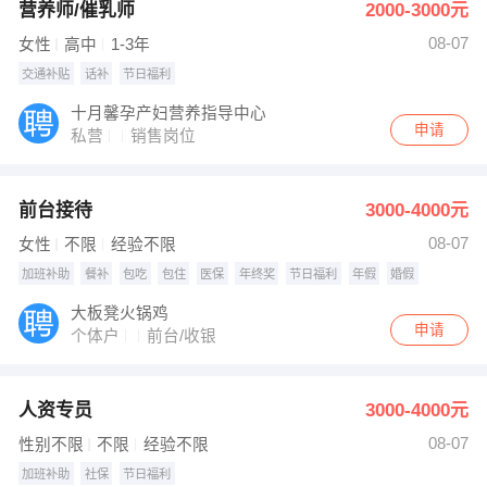
营养师/催乳师
2000-3000元
08-07
女性
高中
1-3年
交通补贴
话补
节日福利
十月馨孕产妇营养指导中心
申请
私营
销售岗位
前台接待
3000-4000元
08-07
女性
不限
经验不限
加班补助
餐补
包吃
包住
医保
年终奖
节日福利
年假
婚假
大板凳火锅鸡
申请
个体户
前台/收银
人资专员
3000-4000元
08-07
性别不限
不限
经验不限
加班补助
社保
节日福利