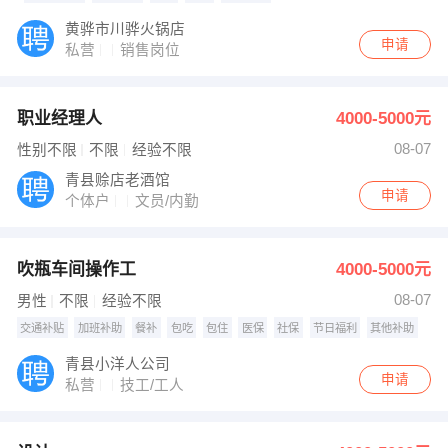
黄骅市川骅火锅店
申请
私营
销售岗位
职业经理人
4000-5000元
08-07
性别不限
不限
经验不限
青县赊店老酒馆
申请
个体户
文员/内勤
吹瓶车间操作工
4000-5000元
08-07
男性
不限
经验不限
交通补贴
加班补助
餐补
包吃
包住
医保
社保
节日福利
其他补助
青县小洋人公司
申请
私营
技工/工人