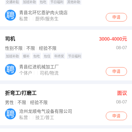
交通补贴
加班补助
包吃
节日福利
其他补助
青县北环忆恩驴肉火烧店
申请
私营
厨师/服务生
司机
3000-4000元
08-07
性别不限
不限
经验不限
加班补助
餐补
包吃
包住
年终奖
节日福利
青县红进机械加工厂
申请
个体户
司机/物流
折弯工/打磨工
面议
08-07
男性
不限
经验不限
沧州龙顺电气设备有限公司
申请
私营
技工/普工