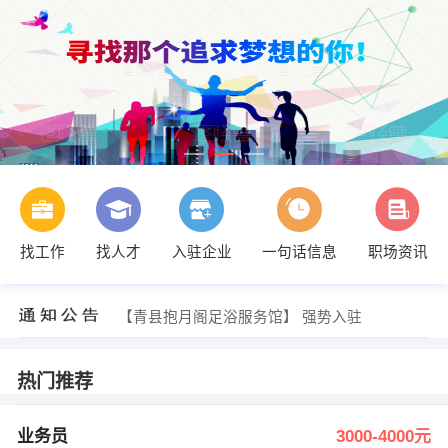
找工作
找人才
入驻企业
一句话信息
职场资讯
发布 [吹瓶车间操作工 ] 招聘信息
【张涛】 强势入驻
【青县抱月阁足浴服务馆】 强势入驻
【肯德基】 强势入驻
【敏华家具中国有限公司】 强势入驻
【天津道科包装材料有限公司】 强势入驻
热门推荐
发布 [业务员 ] 招聘信息
发布 [幼儿园教师 ] 招聘信息
发布 [业务员/团长 ] 招聘信息
业务员
3000-4000元