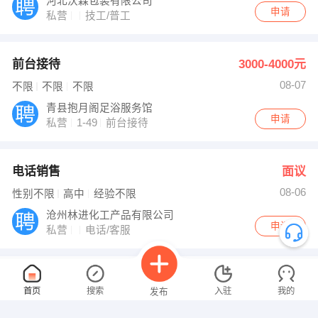
河北沃森包装有限公司
申请
私营
技工/普工
前台接待
3000-4000元
08-07
不限
不限
不限
青县抱月阁足浴服务馆
申请
私营
1-49
前台接待
电话销售
面议
08-06
性别不限
高中
经验不限
沧州林进化工产品有限公司
申请
私营
电话/客服
司机
面议
首页
搜索
入驻
我的
发布
08-06
性别不限
高中
经验不限