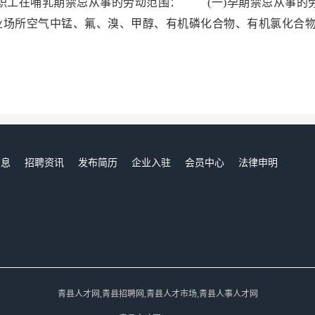
工在哺乳期禁忌从事的劳动范围： (一)孕期禁忌从事的
业场所空气中锰、氟、溴、甲醇、有机磷化合物、有机氯化合
信息
招聘资讯
发布简历
企业入驻
会员中心
法律申明
们
青县人才网,青县招聘网,青县人才市场,青县人事人才网