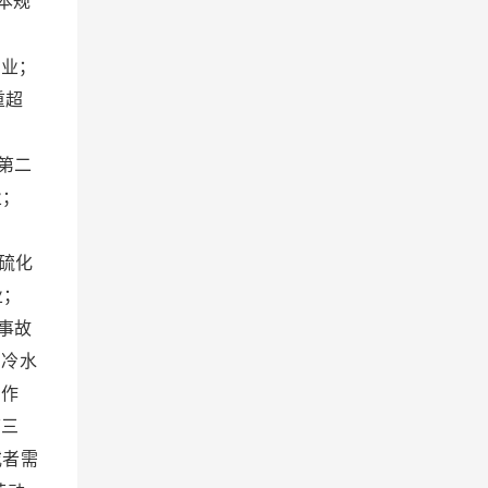
本规
业；
重超
：
第二
业；
：
硫化
业；
事故
的冷水
的作
第三
或者需