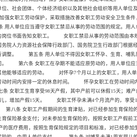
单位、社会团体、个体经济组织以及其他社会组织等用人单位
加强女职工劳动保护，采取措施改善女职工劳动安全卫生条件
 用人单位应当遵守女职工禁忌从事的劳动范围的规定。用人
的岗位书面告知女职工。 女职工禁忌从事的劳动范围由本
国务院人力资源社会保障行政部门、国务院卫生行政部门根据
行调整。 第五条 用人单位不得因女职工怀孕、生育、哺乳
同。 第六条 女职工在孕期不能适应原劳动的，用人单位应
其他能够适应的劳动。 对怀孕7个月以上的女职工，用人单
劳动时间内安排一定的休息时间。 怀孕女职工在劳动时间
 女职工生育享受98天产假，其中产前可以休假15天；难产
婴儿，增加产假15天。 女职工怀孕未满4个月流产的，享受1
 第八条 女职工产假期间的生育津贴，对已经参加生育保险
生育保险基金支付；对未参加生育保险的，按照女职工产假前
的医疗费用，按照生育保险规定的项目和标准，对已经参加
保险的，由用人单位支付。 第九条 对哺乳未满1周岁婴儿