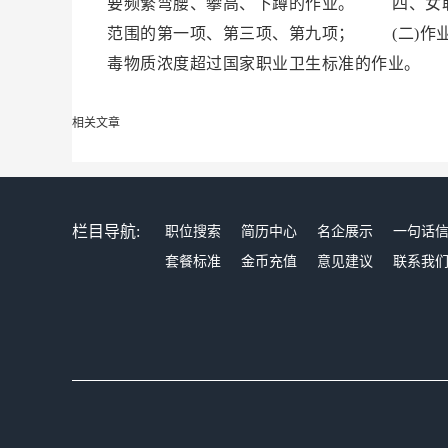
要频繁弯腰、攀高、下蹲的作业。 四、女职
范围的第一项、第三项、第九项； (二)作
毒物质浓度超过国家职业卫生标准的作业。
相关文章
栏目导航:
职位搜索
简历中心
名企展示
一句话
套餐标准
金币充值
意见建议
联系我