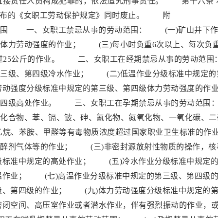
直接责任人员构成犯罪的，依法追究刑事责任。 第十六条 
务院发布的《女职工劳动保护规定》同时废止。 附
、女职工禁忌从事的劳动范围： (一)矿山井下作
体力劳动强度的作业； (三)每小时负重6次以上、每次负
超过25公斤的作业。 二、女职工在经期禁忌从事的劳动范围
三级、第四级冷水作业； (二)低温作业分级标准中规定的
劳动强度分级标准中规定的第三级、第四级体力劳动强度的作
第四级高处作业。 三、女职工在孕期禁忌从事的劳动范围
化合物、苯、镉、铍、砷、氰化物、氮氧化物、一氧化碳、二
乙烷、苯胺、甲醛等有毒物质浓度超过国家职业卫生标准的作
醉剂气体等的作业； (三)非密封源放射性物质的操作，核
级标准中规定的高处作业； (五)冷水作业分级标准中规定
温作业； (七)高温作业分级标准中规定的第三级、第四级
级、第四级的作业； (九)体力劳动强度分级标准中规定的
密闭空间、高压室作业或者潜水作业，伴有强烈振动的作业，