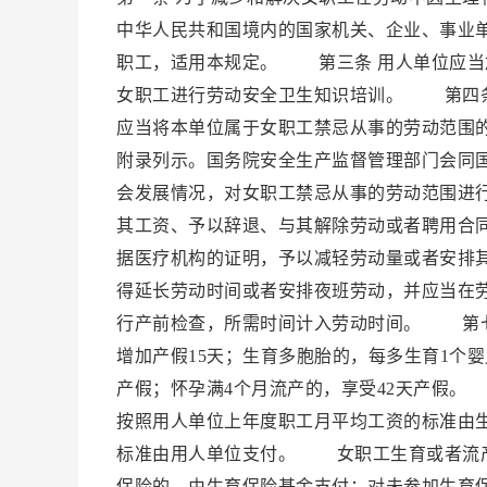
中华人民共和国境内的国家机关、企业、事业
职工，适用本规定。 第三条 用人单位应当
女职工进行劳动安全卫生知识培训。 第四条
应当将本单位属于女职工禁忌从事的劳动范围
附录列示。国务院安全生产监督管理部门会同
会发展情况，对女职工禁忌从事的劳动范围进
其工资、予以辞退、与其解除劳动或者聘用合
据医疗机构的证明，予以减轻劳动量或者安排
得延长劳动时间或者安排夜班劳动，并应当在
行产前检查，所需时间计入劳动时间。 第七条
增加产假15天；生育多胞胎的，每多生育1个
产假；怀孕满4个月流产的，享受42天产假。
按照用人单位上年度职工月平均工资的标准由
标准由用人单位支付。 女职工生育或者流产
保险的，由生育保险基金支付；对未参加生育