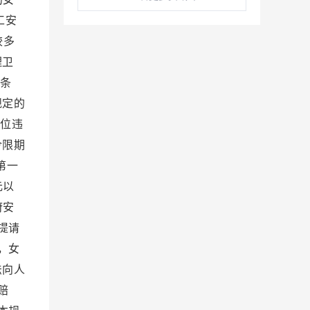
工安
较多
理卫
条
规定的
位违
令限期
第一
元以
府安
提请
，女
法向人
赔