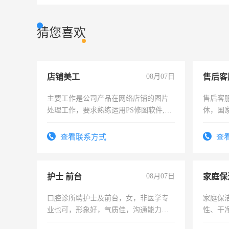
猜您喜欢
店铺美工
08月07日
售后客
主要工作是公司产品在网络店铺的图片
售后客服
处理工作，要求熟练运用PS修图软件,工
休，国
作时间每天8小时，待遇优厚。
查看联系方式
查
护士 前台
08月07日
家庭保
口腔诊所聘护士及前台，女，非医学专
家庭保
业也可，形象好，气质佳，沟通能力
性、干净
强。面试，周日休息。
时间灵