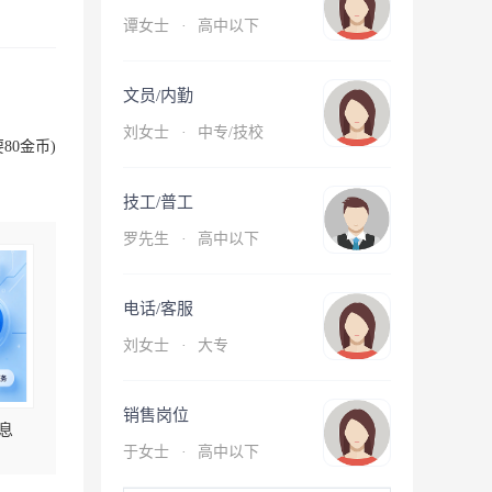
谭女士
·
高中以下
文员/内勤
刘女士
·
中专/技校
80金币)
技工/普工
罗先生
·
高中以下
电话/客服
刘女士
·
大专
销售岗位
息
于女士
·
高中以下