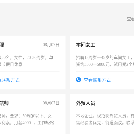
查
服
08月07日
车间女工
20名，女性，20-30周岁，单
招聘18周岁一45岁的车间女工
家节假日休息
资约3500一5000元，试用期2
险，有年薪假，年底福利
看联系方式
查看联系方式
洁师
08月07日
外贸人员
洁师。要求：50周岁以下、女
本地企业，现招聘外贸人员，
利索，月薪4000+，工作轻松，
售经验者优先，待遇面议。联
活，不需坐班，适合宝妈、全职