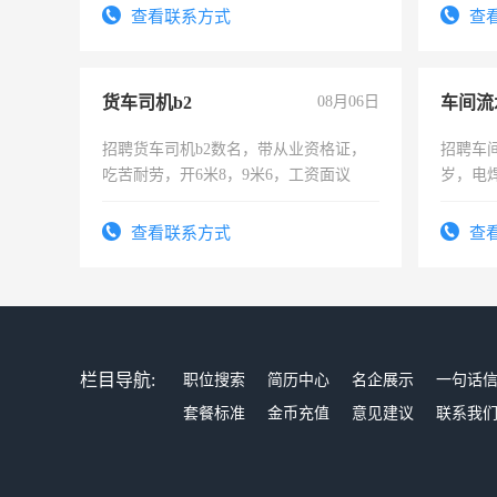
太太等
查看联系方式
查
货车司机b2
08月06日
车间流
招聘货车司机b2数名，带从业资格证，
招聘车间
吃苦耐劳，开6米8，9米6，工资面议
岁，电
好。薪资
宿，免
查看联系方式
查
25号准
栏目导航:
职位搜索
简历中心
名企展示
一句话
套餐标准
金币充值
意见建议
联系我