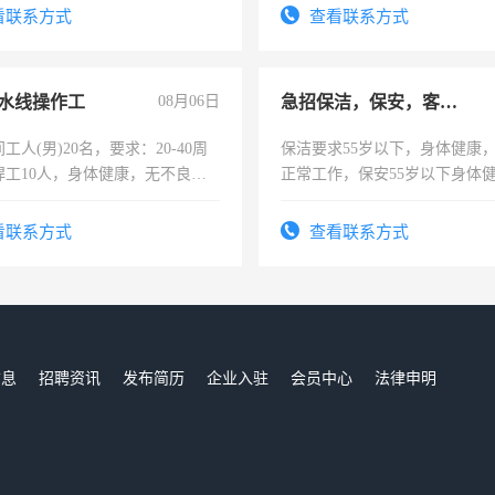
。
看联系方式
查看联系方式
水线操作工
08月06日
急招保洁，保安，客服，工程
工人(男)20名，要求：20-40周
保洁要求55岁以下，身体健康
焊工10人，身体健康，无不良嗜
正常工作，保安55岁以下身体
：4500-7000元，标准八人间住
责任心形象端庄，遵纪守法，
费发放劳保用品，两班倒，每月
录，客服要求45岁以下高中以
看联系方式
查看联系方式
时发放工资，工作时间10小时
懂电脑工作认真，性格开朗有
能力，工程，懂水电维修。
信息
招聘资讯
发布简历
企业入驻
会员中心
法律申明
们