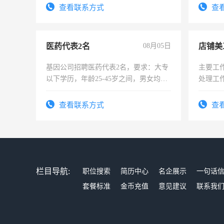
查看联系方式
查
医药代表2名
08月05日
店铺美
基因公司招聘医药代表2名，要求：大专
主要工
以下学历，年龄25-45岁之间，男女均
处理工
可，需要具有营销经验，从事过医药代
作时间
表或者有医学资质的优先，底薪+绩效，
查看联系方式
查
交五险。
栏目导航:
职位搜索
简历中心
名企展示
一句话
套餐标准
金币充值
意见建议
联系我