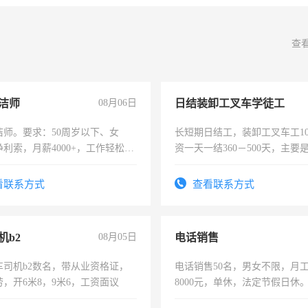
查
洁师
08月06日
日结装卸工叉车学徒工
洁师。要求：50周岁以下、女
长短期日结工，装卸工叉车工1
利索，月薪4000+，工作轻松，
资一天一结360－500天，主要
活，不需坐班，适合宝妈、全职
货，活天天有稳定，货物不重
。
车传送带辅助上货，免费提供
看联系方式
查看联系方式
饭有食堂每月补助900--1600
学徒工10人，学徒工5800－600
会。月休三天。三，文员4000-7
机b2
08月05日
电话销售
于表达沟通。以上职位干满月
费， 以上每月优秀员工奖800
车司机b2数名，带从业资格证，
电话销售50名，男女不限，月工资
临沂的直接打电话联系，非诚
，开6米8，9米6，工资面议
8000元，单休，法定节假日休