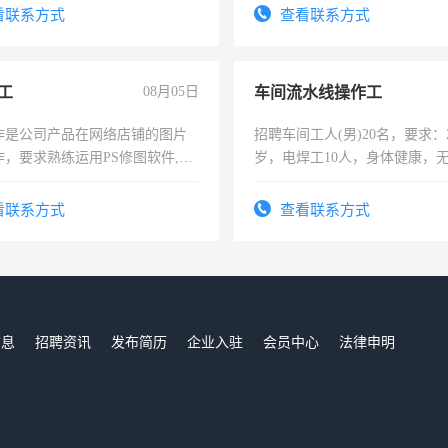
看联系方式
查看联系方式
工
08月05日
车间流水线操作工
作是公司产品在网络店铺的图片
招聘车间工人(男)20名，要求：2
作，要求熟练运用PS修图软件,工
岁，电焊工10人，身体健康，
每天8小时，待遇优厚。
好。薪资：4500-7000元，标
宿，免费发放劳保用品，两班
看联系方式
查看联系方式
25号准时发放工资，工作时间1
信息
招聘资讯
发布简历
企业入驻
会员中心
法律申明
们