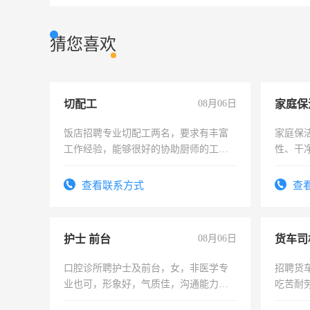
猜您喜欢
切配工
08月06日
家庭保
饭店招聘专业切配工两名，要求有丰富
家庭保
工作经验，能够很好的协助厨师的工
性、干净
作。包吃住，每月有公休，工资3500-
时间灵
4500。
太太等
查看联系方式
查
护士 前台
08月06日
货车司
口腔诊所聘护士及前台，女，非医学专
招聘货
业也可，形象好，气质佳，沟通能力
吃苦耐劳
强。面试，周日休息。