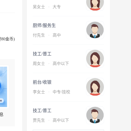
吴女士
·
大专
厨师/服务生
付先生
·
高中
80金币)
技工/普工
周女士
·
高中以下
前台/收银
李女士
·
中专/技校
技工/普工
息
贾先生
·
高中以下