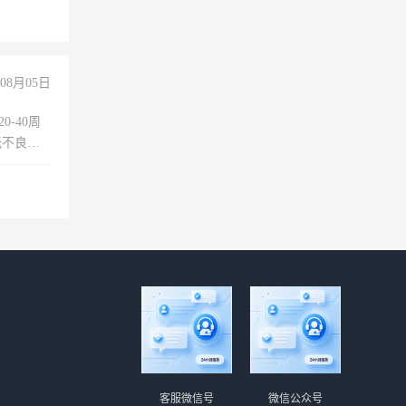
08月05日
0-40周
无不良嗜
准八人间住
倒，每月
0小时
客服微信号
微信公众号