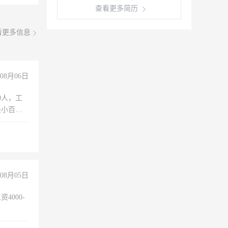
查看更多简历
看更多信息
08月06日
0人，工
是小百
。全部叉
住宿，吃
。二。叉车
0包学
000，善
08月05日
报销路
，可以过来
4000-
勿扰！
。